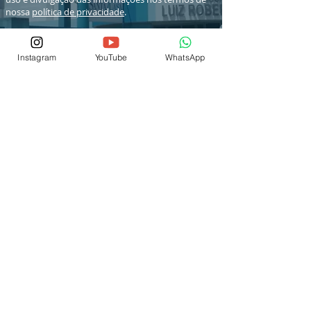
nossa
política de privacidade
.
Instagram
YouTube
WhatsApp
© 2026 por IEP SCSJC
® Copyright
Fale Conosco
(12) 3876-1700