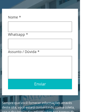
Nome
*
Whatsapp
*
Assunto / Dúvida
*
Enviar
Sempre que você fornecer informações através
deste site, você estará consentindo com a coleta,
uso e divulgação das informações nos termos de