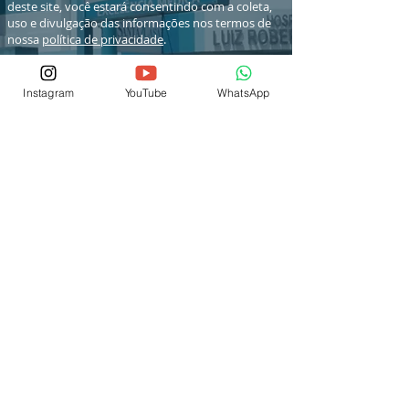
deste site, você estará consentindo com a coleta,
uso e divulgação das informações nos termos de
nossa
política de privacidade
.
Instagram
YouTube
WhatsApp
© 2026 por IEP SCSJC
® Copyright
Fale Conosco