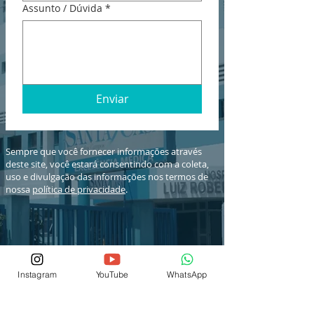
Assunto / Dúvida
*
Enviar
Sempre que você fornecer informações através
deste site, você estará consentindo com a coleta,
uso e divulgação das informações nos termos de
nossa
política de privacidade
.
Instagram
YouTube
WhatsApp
© 2026 por IEP SCSJC
® Copyright