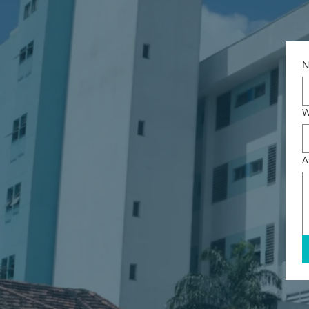
N
W
A