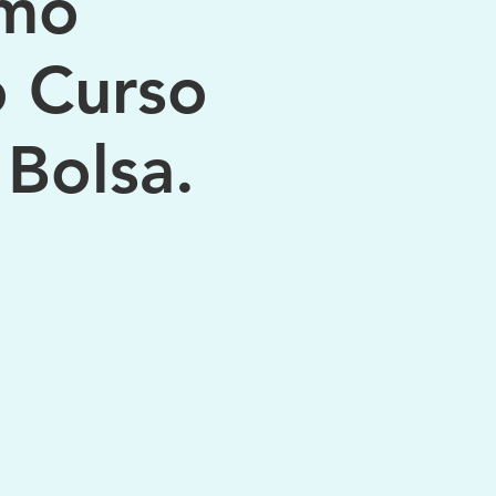
omo
o Curso
Bolsa.
a