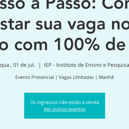
sso a Passo: C
star sua vaga n
co com 100% de 
qua., 01 de jul.
  |  
IEP - Instituto de Ensino e Pesquis
Evento Presencial | Vagas Limitadas | Manhã
Os ingressos não estão à venda
Ver outros eventos