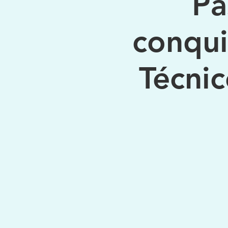
Pa
conqui
Técni