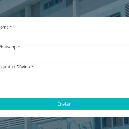
ome
*
hatsapp
*
ssunto / Dúvida
*
Enviar