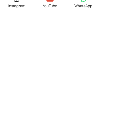
Instagram
YouTube
WhatsApp
© 2026 por IEP SCSJC
® Copyright
Fale Conosco
(12) 3876-1700
(12) 99704-2441
Conheça nossa sede própria