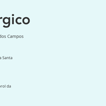
rgico
é dos Campos
a Santa
prol da