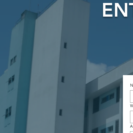
EN
N
W
A