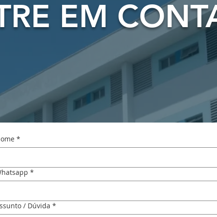
TRE EM CONT
ome
*
hatsapp
*
ssunto / Dúvida
*