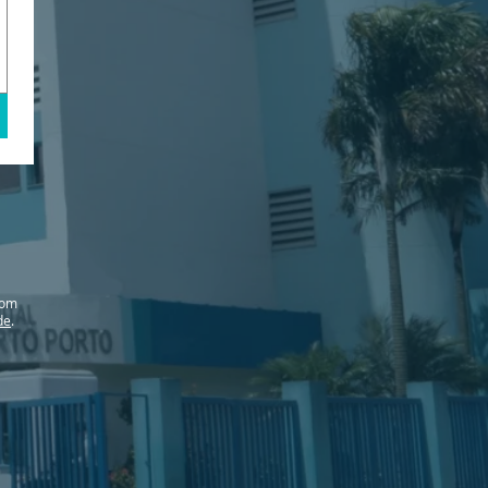
com
de
.