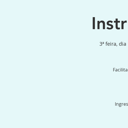
Inst
3ª feira, di
Facili
Ingres