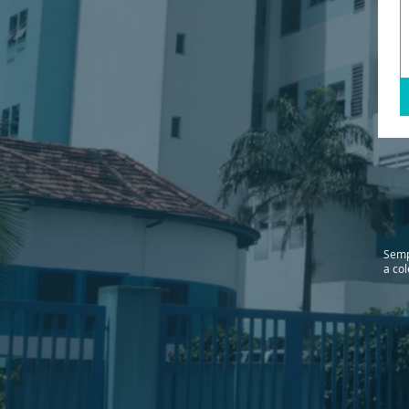
Semp
a co