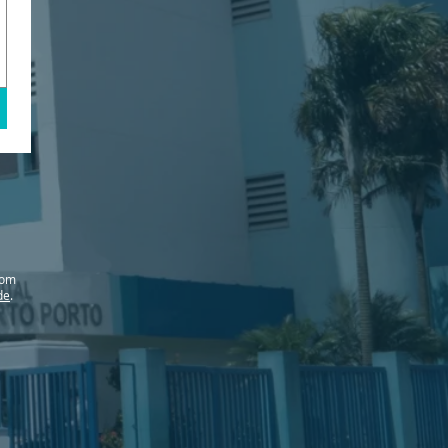
com
de
.