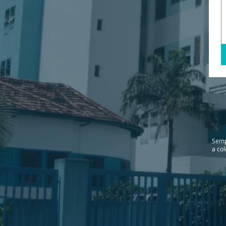
Semp
a co