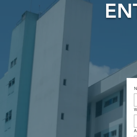
EN
N
W
A