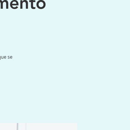
imento
que se