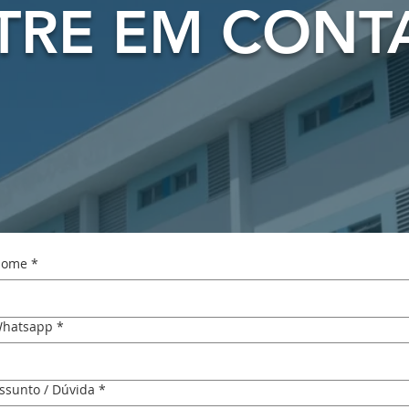
TRE EM CONT
ome
*
hatsapp
*
ssunto / Dúvida
*