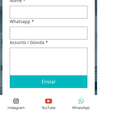
Nome
*
Whatsapp
*
Assunto / Dúvida
*
Enviar
Sempre que você fornecer informações através
Instagram
YouTube
WhatsApp
deste site, você estará consentindo com a coleta,
uso e divulgação das informações nos termos de
nossa
política de privacidade
.