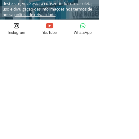
deste site, você estará consentindo com a coleta,
uso e divulgação das informações nos termos de
nossa
política de privacidade
.
Instagram
YouTube
WhatsApp
© 2026 por IEP SCSJC
® Copyright
Fale Conosco