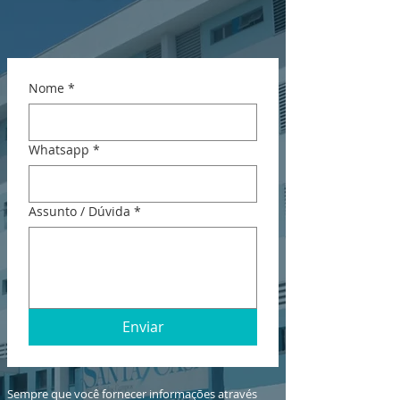
Nome
*
Whatsapp
*
Assunto / Dúvida
*
Enviar
Sempre que você fornecer informações através