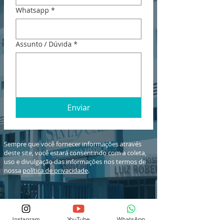
Whatsapp
*
Assunto / Dúvida
*
Enviar
Sempre que você fornecer informações através
deste site, você estará consentindo com a coleta,
uso e divulgação das informações nos termos de
nossa
política de privacidade
.
Instagram
YouTube
WhatsApp