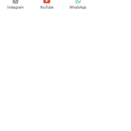
Instagram
YouTube
WhatsApp
© 2026 por IEP SCSJC
® Copyright
Fale Conosco
(12) 3876-1700
(12) 99704-2441
Conheça nossa sede própria