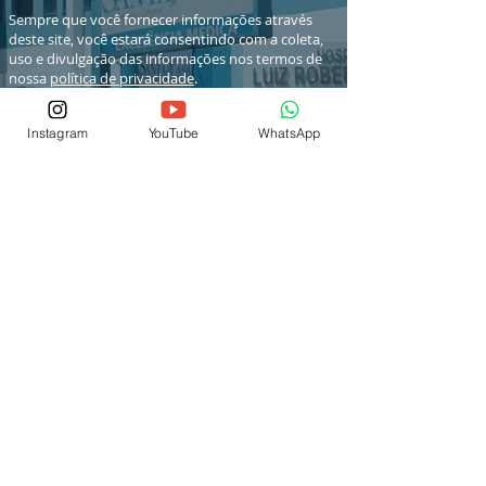
Sempre que você fornecer informações através
deste site, você estará consentindo com a coleta,
uso e divulgação das informações nos termos de
nossa
política de privacidade
.
Instagram
YouTube
WhatsApp
© 2026 por IEP SCSJC
® Copyright