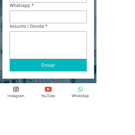
Whatsapp
*
Assunto / Dúvida
*
Enviar
Sempre que você fornecer informações através
deste site, você estará consentindo com a coleta,
Instagram
YouTube
WhatsApp
uso e divulgação das informações nos termos de
nossa
política de privacidade
.