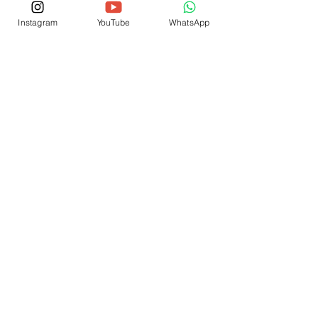
Instagram
YouTube
WhatsApp
Sempre que você fornecer informações através
deste site, você estará consentindo com a coleta,
uso e divulgação das informações nos termos de
nossa
política de privacidade
.
© 2026 por IEP SCSJC
® Copyright