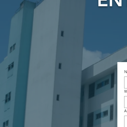
N
W
A