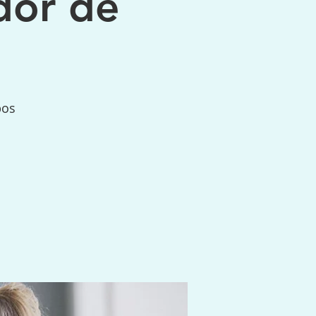
dor de
pos