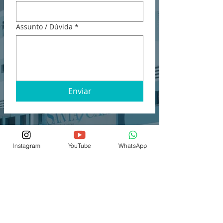
Assunto / Dúvida
*
Enviar
Sempre que você fornecer informações através
deste site, você estará consentindo com a coleta,
uso e divulgação das informações nos termos de
Instagram
YouTube
WhatsApp
nossa
política de privacidade
.
© 2026 por IEP SCSJC