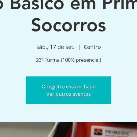
o Básico em Prim
Socorros
sáb., 17 de set.
  |  
Centro
23º Turma (100% presencial)
O registro está fechado
Ver outros eventos