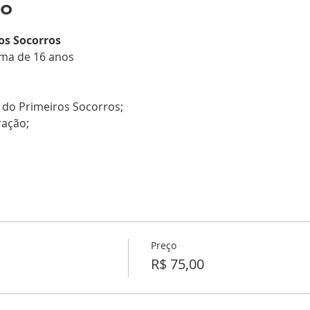
to
os Socorros
ima de 16 anos
 do Primeiros Socorros;
ração;
Preço
R$ 75,00