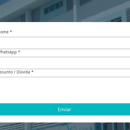
ome
*
hatsapp
*
ssunto / Dúvida
*
Enviar