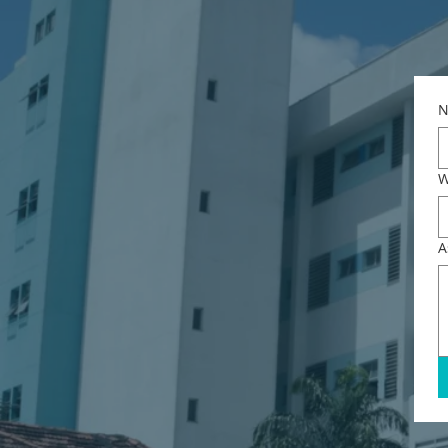
N
W
A