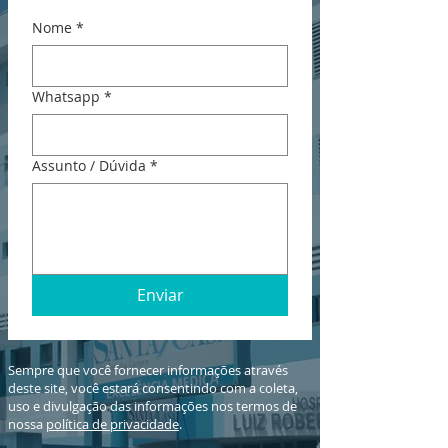
Nome
*
Whatsapp
*
Assunto / Dúvida
*
Enviar
Sempre que você fornecer informações através
deste site, você estará consentindo com a coleta,
uso e divulgação das informações nos termos de
nossa
política de privacidade
.