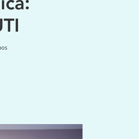
ica:
TI
pos