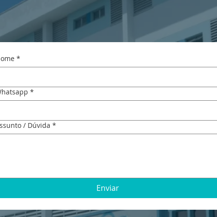
ome
*
hatsapp
*
ssunto / Dúvida
*
Enviar