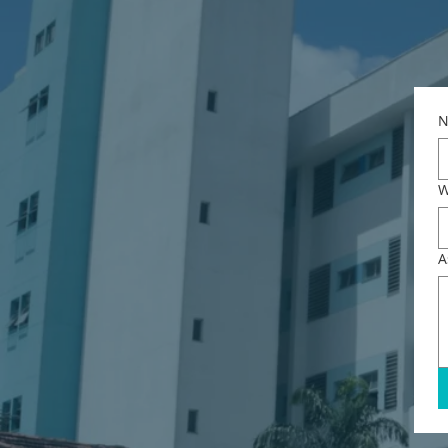
N
W
A