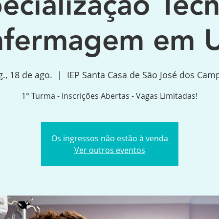
ecialização Técn
nfermagem em U
g., 18 de ago.
  |  
IEP Santa Casa de São José dos Cam
1° Turma - Inscrições Abertas - Vagas Limitadas!
Os ingressos não estão à venda
Ver outros eventos